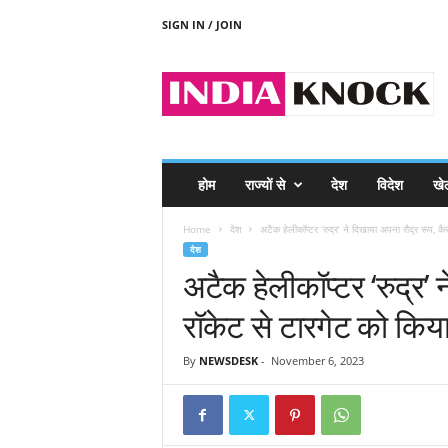
SIGN IN / JOIN
I
N
D
I
A
K
N
होम
राज्यों से
देश
विदेश
खे
O
C
Home
देश
अटैक हेलीकॉप्टर ‘रुद्र’ ने दिखाया अपना रौद्र रूप, कैस
K
देश
अटैक हेलीकॉप्टर ‘रुद्र’ 
रॉकेट से टारगेट को किय
By
NEWSDESK
-
November 6, 2023