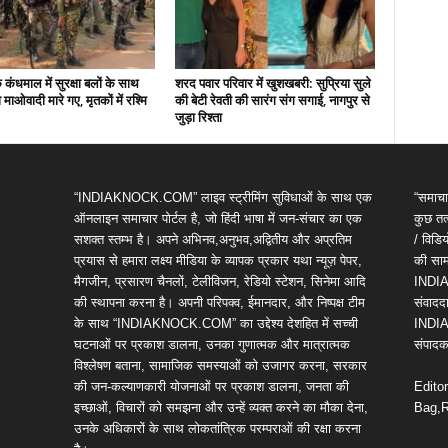
कंधमाल में सुरक्षा बलों के साथ
शरद पवार परिवार में खुशखबरी: सुप्रिया सुले
ो माओवादी मारे गए, मृतकों में रश्मि
की बेटी रेवती की सारंग संग सगाई, नागपुर से
जुड़ा रिश्ता
“INDIAKNOCK.COM” लाइव स्ट्रीमिंग सुविधाओं के साथ एक
“समाचा
ऑनलाइन समाचार पोर्टल है, जो हिंदी भाषा में जन-संचार का एक
कुछ तत्
सशक्त स्तम्भ है। अपने अभिनव,अनुभव,अद्वितीय और अप्रतिम
/ विड
प्रयास से हमारा लक्ष्य मीडिया के व्यापक प्रकार यथा न्यूज़ पेपर,
की सामग
मैगजीन, प्रसारण चैनलों, टेलीविजन, रेडियो स्टेशन, सिनेमा आदि
INDIA
की स्थापना करना है। अपनी परिपक्व, ईमानदार, और निष्पक्ष टीम
संवाददा
के साथ “INDIAKNOCK.COM” का उद्देश्य देशहित में सच्ची
INDIA
घटनाओं पर प्रकाश डालना, उनका गुणात्मक और मात्रात्मक
संपादक 
विश्लेषण बताना, सामाजिक समस्याओं को उजागर करना, सरकार
की जन-कल्याणकारी योजनाओं पर प्रकाश डालना, जनता की
Edito
इच्छाओं, विचारों को समझना और उन्हें व्यक्त करने का मौका देना,
Bag,R
उनके अधिकारों के साथ लोकतांत्रिक परम्पराओं की रक्षा करना