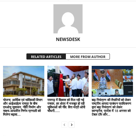
NEWSDESK
RELATED ARTICLES
MORE FROM AUTHOR
योजना, आर्थिक एवं सांख्यिकी विभाग
रायगढ़ में विकास को मिल रही नई
बाढ़ नियंत्रण की तैयारियों को लेकर
और आईआईएम रायपुर के बीच
रफ्तार, हर क्षेत्र में मजबूत हो रही
राष्ट्रीय आपदा प्रबंधन प्राधिकरण
एमओयू सुशासन, नीति निर्माण और
सुविधाओं की नींव: वित्त मंत्री ओपी
द्वारा बाढ़ नियंत्रण को लेकर
साक्ष्य-आधारित निर्णय प्रणाली को
चौधरी……
कान्फ्रेंस, प्रदेश में 18 अगस्त को
मिलेगा बढ़ावा….
टेबल टॉप और...