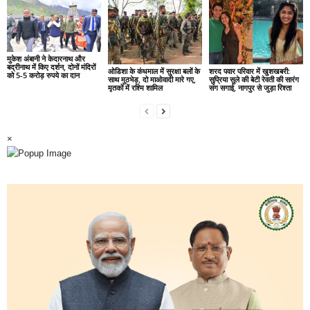
मुकेश अंबानी ने केदारनाथ और
बद्रीनाथ में किए दर्शन, दोनों मंदिरों
ओडिशा के कंधमाल में सुरक्षा बलों के
शरद पवार परिवार में खुशखबरी:
को 5-5 करोड़ रुपये का दान
साथ मुठभेड़, दो माओवादी मारे गए,
सुप्रिया सुले की बेटी रेवती की सारंग
मृतकों में रश्मि शामिल
संग सगाई, नागपुर से जुड़ा रिश्ता
×