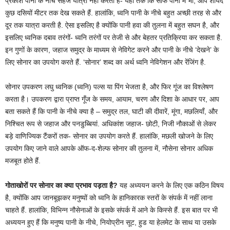
प्रकाश पानी के नीचे सहज यात्रा नहीं करता है- यहां तक ​​कि साफ पानी में भी, आप शायद
कुछ दसियों मीटर तक देख सकते हैं. हालांकि, ध्वनि पानी के नीचे बहुत अच्छी तरह से और
दूर तक यात्रा करती है. ऐसा इसलिए है क्योंकि पानी हवा की तुलना में बहुत सघन है, और
इसलिए ध्वनिक दबाव तरंगों- ध्वनि तरंगों पर तेजी से और बेहतर प्रतिक्रिया कर सकता है.
इन गुणों के कारण, जहाज समुद्र के माध्यम से नेविगेट करने और पानी के नीचे ‘देखने’ के
लिए सोनार का उपयोग करते हैं. ‘सोनार’ शब्द का अर्थ ध्वनि नेविगेशन और रेंजिंग है.
सोनार उपकरण लघु ध्वनिक (ध्वनि) पल्स या पिंग भेजता है, और फिर गूंज का विश्लेषण
करता है। उपकरण द्वारा प्राप्त गूँज के समय, आयाम, चरण और दिशा के आधार पर, आप
बता सकते हैं कि पानी के नीचे क्या है – समुद्र तल, घाटी की दीवारें, मूंगा, मछलियाँ, और
निश्चित रूप से जहाज और पनडुब्बियां. अधिकांश जहाज- छोटी, निजी नौकाओं से लेकर
बड़े वाणिज्यिक टैंकरों तक- सोनार का उपयोग करते हैं. हालांकि, मछली खोजने के लिए
उपयोग किए जाने वाले आपके ऑफ-द-शेल्फ सोनार की तुलना में, नौसेना सोनार अधिक
मजबूत होते हैं.
गोताखोरों पर सोनार का क्या प्रभाव पड़ता है?
यह अध्ययन करने के लिए एक कठिन विषय
है, क्योंकि आप जानबूझकर मनुष्यों को ध्वनि के हानिकारक स्तरों के संपर्क में नहीं लाना
चाहते हैं. हालांकि, विभिन्न नौसेनाओं के इसके संपर्क में आने के किस्से हैं. इस बात पर भी
अध्ययन हुए हैं कि मनुष्य पानी के नीचे, नियोप्रीन सूट, हुड या हेलमेट के साथ या उसके