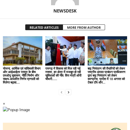
NEWSDESK
RELATED ARTICLES
MORE FROM AUTHOR
योजना, आर्थिक एवं सांख्यिकी विभाग
रायगढ़ में विकास को मिल रही नई
बाढ़ नियंत्रण की तैयारियों को लेकर
और आईआईएम रायपुर के बीच
रफ्तार, हर क्षेत्र में मजबूत हो रही
राष्ट्रीय आपदा प्रबंधन प्राधिकरण
एमओयू सुशासन, नीति निर्माण और
सुविधाओं की नींव: वित्त मंत्री ओपी
द्वारा बाढ़ नियंत्रण को लेकर
साक्ष्य-आधारित निर्णय प्रणाली को
चौधरी……
कान्फ्रेंस, प्रदेश में 18 अगस्त को
मिलेगा बढ़ावा….
टेबल टॉप और...
×