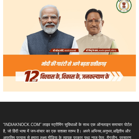
“INDIAKNOCK.COM” लाइव स्ट्रीमिंग सुविधाओं के साथ एक ऑनलाइन समाचार पोर्टल
है, जो हिंदी भाषा में जन-संचार का एक सशक्त स्तम्भ है। अपने अभिनव,अनुभव,अद्वितीय और
अप्रतिम प्रयास से हमारा लक्ष्य मीडिया के व्यापक प्रकार यथा न्यूज़ पेपर, मैगजीन, प्रसारण