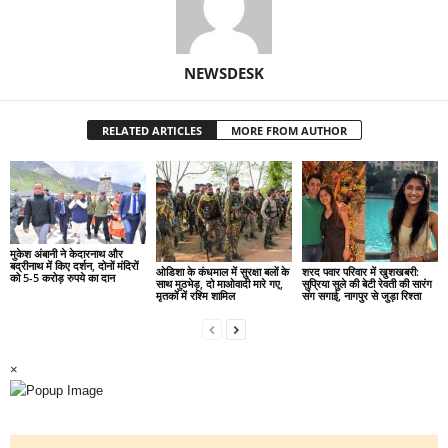
NEWSDESK
RELATED ARTICLES
MORE FROM AUTHOR
मुकेश अंबानी ने केदारनाथ और
बद्रीनाथ में किए दर्शन, दोनों मंदिरों
ओडिशा के कंधमाल में सुरक्षा बलों के
शरद पवार परिवार में खुशखबरी:
को 5-5 करोड़ रुपये का दान
साथ मुठभेड़, दो माओवादी मारे गए,
सुप्रिया सुले की बेटी रेवती की सारंग
मृतकों में रश्मि शामिल
संग सगाई, नागपुर से जुड़ा रिश्ता
×