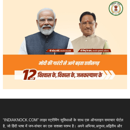
“INDIAKNOCK.COM” लाइव स्ट्रीमिंग सुविधाओं के साथ एक ऑनलाइन समाचार पोर्टल
है, जो हिंदी भाषा में जन-संचार का एक सशक्त स्तम्भ है। अपने अभिनव,अनुभव,अद्वितीय और