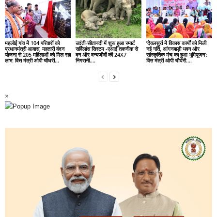
महलोई गांव में 104 परिवारों को
उदंती-सीतानदी में शुरू हुआ स्मार्ट
’देवलसुर्रा में विकास कार्यों को मिली
प्रधानमंत्री आवास, महतारी वंदन
सर्विलांस सिस्टम -एआई तकनीक से
नई गति, आंगनबाड़ी भवन और
योजना से 205 महिलाओं को मिल रहा
वन और वन्यजीवों की 24X7
सांस्कृतिक मंच का हुआ भूमिपूजन’:
लाभ: वित्त मंत्री ओपी चौधरी…
निगरानी….
वित्त मंत्री ओपी चौधरी….
×