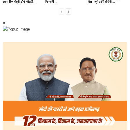
लाभ: वित्त मंत्री ओपी चौधरी…
निगरानी….
वित्त मंत्री ओपी चौधरी….
×