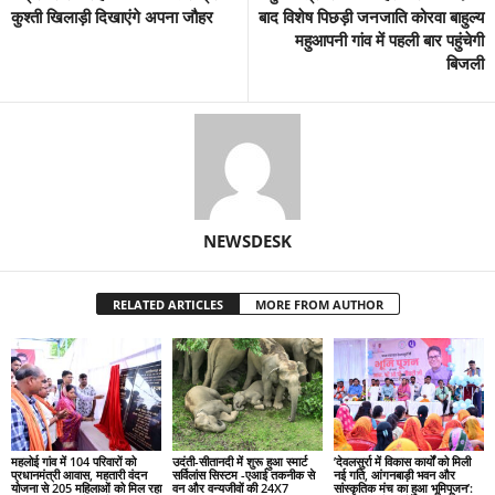
कुश्ती खिलाड़ी दिखाएंगे अपना जौहर
बाद विशेष पिछड़ी जनजाति कोरवा बाहुल्य
महुआपनी गांव में पहली बार पहुंचेगी
बिजली
NEWSDESK
RELATED ARTICLES
MORE FROM AUTHOR
महलोई गांव में 104 परिवारों को
उदंती-सीतानदी में शुरू हुआ स्मार्ट
’देवलसुर्रा में विकास कार्यों को मिली
प्रधानमंत्री आवास, महतारी वंदन
सर्विलांस सिस्टम -एआई तकनीक से
नई गति, आंगनबाड़ी भवन और
योजना से 205 महिलाओं को मिल रहा
वन और वन्यजीवों की 24X7
सांस्कृतिक मंच का हुआ भूमिपूजन’: