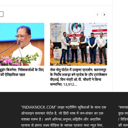
इंग बिजनेस: निवेशकर्ताओं के लिए
सेवा सेतु पोर्टल में उत्कृष्ट प्रदर्शन: बलरामपुर
़ की ऐतिहासिक पहल
के निर्दोष लकड़ा बने प्रदेश के टॉप ट्रांजैक्शन
वीएलई, वित्त मंत्री ओ.पी. चौधरी ने किया
सम्मानित, 13,912...
“INDIAKNOCK.COM” लाइव स्ट्रीमिंग सुविधाओं के साथ एक
“समाचा
ऑनलाइन समाचार पोर्टल है, जो हिंदी भाषा में जन-संचार का एक
कुछ तत्
सशक्त स्तम्भ है। अपने अभिनव,अनुभव,अद्वितीय और अप्रतिम
/ विड
प्रयास से हमारा लक्ष्य मीडिया के व्यापक प्रकार यथा न्यूज़ पेपर,
की सामग