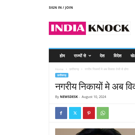
SIGN IN / JOIN
I
N
D
I
A
K
N
होम
राज्यों से
देश
विदेश
खे
O
C
Home
छत्तीसगढ़
नगरीय निकायों मे अब विकास तेजी से होगा
K
छत्तीसगढ़
नगरीय निकायों मे अब वि
By
NEWSDESK
-
August 10, 2024