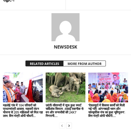
NEWSDESK
RELATED ARTICLES
MORE FROM AUTHOR
महलोई गांव में 104 परिवारों को
उदंती-सीतानदी में शुरू हुआ स्मार्ट
’देवलसुर्रा में विकास कार्यों को मिली
प्रधानमंत्री आवास, महतारी वंदन
सर्विलांस सिस्टम -एआई तकनीक से
नई गति, आंगनबाड़ी भवन और
योजना से 205 महिलाओं को मिल रहा
वन और वन्यजीवों की 24X7
सांस्कृतिक मंच का हुआ भूमिपूजन’:
लाभ: वित्त मंत्री ओपी चौधरी…
निगरानी….
वित्त मंत्री ओपी चौधरी….