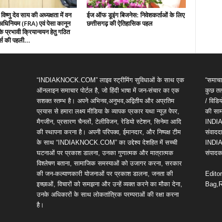
 विष्णु देव साय की अध्यक्षता में वन
ईज ऑफ डूइंग बिजनेस: निवेशकर्ताओं के लिए
धिनियम (FRA) एवं पेसा कानून
छत्तीसगढ़ की ऐतिहासिक पहल
 प्रभावी क्रियान्वयन हेतु गठित
्स की पहली...
“INDIAKNOCK.COM” लाइव स्ट्रीमिंग सुविधाओं के साथ एक
“समाचा
ऑनलाइन समाचार पोर्टल है, जो हिंदी भाषा में जन-संचार का एक
कुछ तत्
सशक्त स्तम्भ है। अपने अभिनव,अनुभव,अद्वितीय और अप्रतिम
/ विड
प्रयास से हमारा लक्ष्य मीडिया के व्यापक प्रकार यथा न्यूज़ पेपर,
की सामग
मैगजीन, प्रसारण चैनलों, टेलीविजन, रेडियो स्टेशन, सिनेमा आदि
INDIA
की स्थापना करना है। अपनी परिपक्व, ईमानदार, और निष्पक्ष टीम
संवाददा
के साथ “INDIAKNOCK.COM” का उद्देश्य देशहित में सच्ची
INDIA
घटनाओं पर प्रकाश डालना, उनका गुणात्मक और मात्रात्मक
संपादक 
विश्लेषण बताना, सामाजिक समस्याओं को उजागर करना, सरकार
की जन-कल्याणकारी योजनाओं पर प्रकाश डालना, जनता की
Edito
इच्छाओं, विचारों को समझना और उन्हें व्यक्त करने का मौका देना,
Bag,R
उनके अधिकारों के साथ लोकतांत्रिक परम्पराओं की रक्षा करना
है।