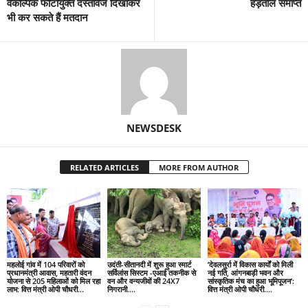
वैकल्पिक फोटोयुक्त दस्तावेज दिखाकर
हड़ताल समाप्त
भी कर सकते हैं मतदान
NEWSDESK
RELATED ARTICLES
MORE FROM AUTHOR
महलोई गांव में 104 परिवारों को
उदंती-सीतानदी में शुरू हुआ स्मार्ट
’देवलसुर्रा में विकास कार्यों को मिली
प्रधानमंत्री आवास, महतारी वंदन
सर्विलांस सिस्टम -एआई तकनीक से
नई गति, आंगनबाड़ी भवन और
योजना से 205 महिलाओं को मिल रहा
वन और वन्यजीवों की 24X7
सांस्कृतिक मंच का हुआ भूमिपूजन’:
लाभ: वित्त मंत्री ओपी चौधरी…
निगरानी….
वित्त मंत्री ओपी चौधरी….