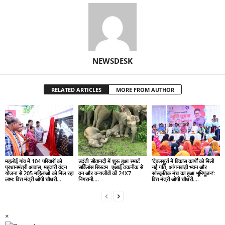
NEWSDESK
RELATED ARTICLES
MORE FROM AUTHOR
महलोई गांव में 104 परिवारों को
उदंती-सीतानदी में शुरू हुआ स्मार्ट
’देवलसुर्रा में विकास कार्यों को मिली
प्रधानमंत्री आवास, महतारी वंदन
सर्विलांस सिस्टम -एआई तकनीक से
नई गति, आंगनबाड़ी भवन और
योजना से 205 महिलाओं को मिल रहा
वन और वन्यजीवों की 24X7
सांस्कृतिक मंच का हुआ भूमिपूजन’:
लाभ: वित्त मंत्री ओपी चौधरी…
निगरानी….
वित्त मंत्री ओपी चौधरी….
×