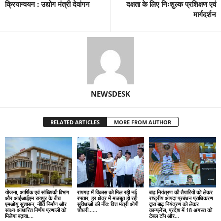
क्रियान्वयन : उद्योग मंत्री देवांगन
दक्षता के लिए निःशुल्क प्रशिक्षण एवं
मार्गदर्शन
NEWSDESK
RELATED ARTICLES
MORE FROM AUTHOR
योजना, आर्थिक एवं सांख्यिकी विभाग
रायगढ़ में विकास को मिल रही नई
बाढ़ नियंत्रण की तैयारियों को लेकर
और आईआईएम रायपुर के बीच
रफ्तार, हर क्षेत्र में मजबूत हो रही
राष्ट्रीय आपदा प्रबंधन प्राधिकरण
एमओयू सुशासन, नीति निर्माण और
सुविधाओं की नींव: वित्त मंत्री ओपी
द्वारा बाढ़ नियंत्रण को लेकर
साक्ष्य-आधारित निर्णय प्रणाली को
चौधरी……
कान्फ्रेंस, प्रदेश में 18 अगस्त को
मिलेगा बढ़ावा….
टेबल टॉप और...