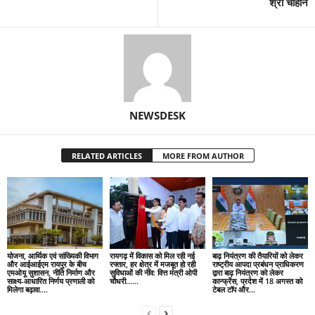
श्री चौहान
NEWSDESK
RELATED ARTICLES
MORE FROM AUTHOR
योजना, आर्थिक एवं सांख्यिकी विभाग
रायगढ़ में विकास को मिल रही नई
बाढ़ नियंत्रण की तैयारियों को लेकर
और आईआईएम रायपुर के बीच
रफ्तार, हर क्षेत्र में मजबूत हो रही
राष्ट्रीय आपदा प्रबंधन प्राधिकरण
एमओयू सुशासन, नीति निर्माण और
सुविधाओं की नींव: वित्त मंत्री ओपी
द्वारा बाढ़ नियंत्रण को लेकर
साक्ष्य-आधारित निर्णय प्रणाली को
चौधरी……
कान्फ्रेंस, प्रदेश में 18 अगस्त को
मिलेगा बढ़ावा….
टेबल टॉप और...