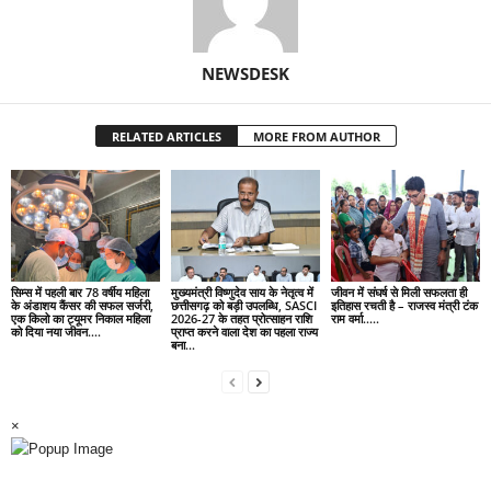
NEWSDESK
RELATED ARTICLES
MORE FROM AUTHOR
सिम्स में पहली बार 78 वर्षीय महिला
मुख्यमंत्री विष्णुदेव साय के नेतृत्व में
जीवन में संघर्ष से मिली सफलता ही
के अंडाशय कैंसर की सफल सर्जरी,
छत्तीसगढ़ को बड़ी उपलब्धि, SASCI
इतिहास रचती है – राजस्व मंत्री टंक
एक किलो का ट्यूमर निकाल महिला
2026-27 के तहत प्रोत्साहन राशि
राम वर्मा…..
को दिया नया जीवन….
प्राप्त करने वाला देश का पहला राज्य
बना...
×