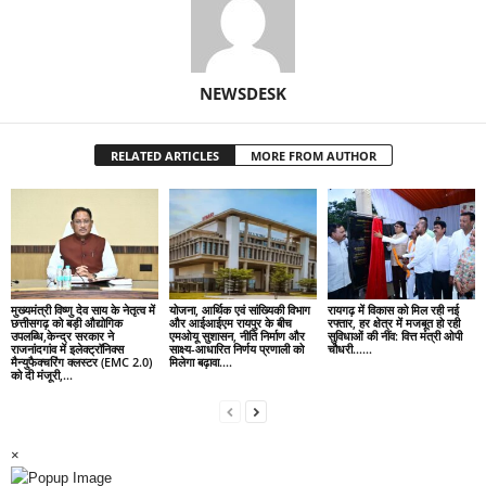
NEWSDESK
RELATED ARTICLES
MORE FROM AUTHOR
मुख्यमंत्री विष्णु देव साय के नेतृत्व में
योजना, आर्थिक एवं सांख्यिकी विभाग
रायगढ़ में विकास को मिल रही नई
छत्तीसगढ़ को बड़ी औद्योगिक
और आईआईएम रायपुर के बीच
रफ्तार, हर क्षेत्र में मजबूत हो रही
उपलब्धि,केन्द्र सरकार ने
एमओयू सुशासन, नीति निर्माण और
सुविधाओं की नींव: वित्त मंत्री ओपी
राजनांदगांव में इलेक्ट्रॉनिक्स
साक्ष्य-आधारित निर्णय प्रणाली को
चौधरी……
मैन्युफैक्चरिंग क्लस्टर (EMC 2.0)
मिलेगा बढ़ावा….
को दी मंजूरी,...
×