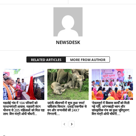
NEWSDESK
RELATED ARTICLES
MORE FROM AUTHOR
महलोई गांव में 104 परिवारों को
उदंती-सीतानदी में शुरू हुआ स्मार्ट
’देवलसुर्रा में विकास कार्यों को मिली
प्रधानमंत्री आवास, महतारी वंदन
सर्विलांस सिस्टम -एआई तकनीक से
नई गति, आंगनबाड़ी भवन और
योजना से 205 महिलाओं को मिल रहा
वन और वन्यजीवों की 24X7
सांस्कृतिक मंच का हुआ भूमिपूजन’:
लाभ: वित्त मंत्री ओपी चौधरी…
निगरानी….
वित्त मंत्री ओपी चौधरी….