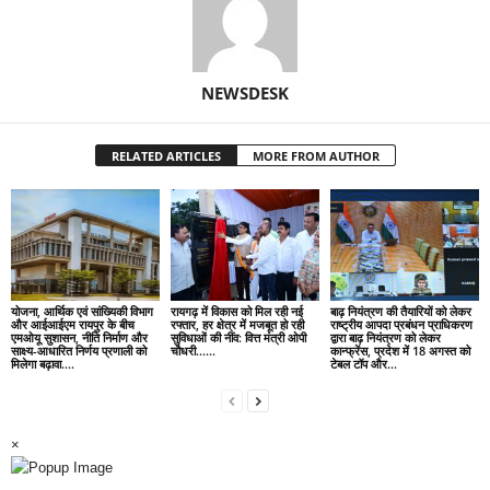
NEWSDESK
RELATED ARTICLES
MORE FROM AUTHOR
योजना, आर्थिक एवं सांख्यिकी विभाग
रायगढ़ में विकास को मिल रही नई
बाढ़ नियंत्रण की तैयारियों को लेकर
और आईआईएम रायपुर के बीच
रफ्तार, हर क्षेत्र में मजबूत हो रही
राष्ट्रीय आपदा प्रबंधन प्राधिकरण
एमओयू सुशासन, नीति निर्माण और
सुविधाओं की नींव: वित्त मंत्री ओपी
द्वारा बाढ़ नियंत्रण को लेकर
साक्ष्य-आधारित निर्णय प्रणाली को
चौधरी……
कान्फ्रेंस, प्रदेश में 18 अगस्त को
मिलेगा बढ़ावा….
टेबल टॉप और...
×