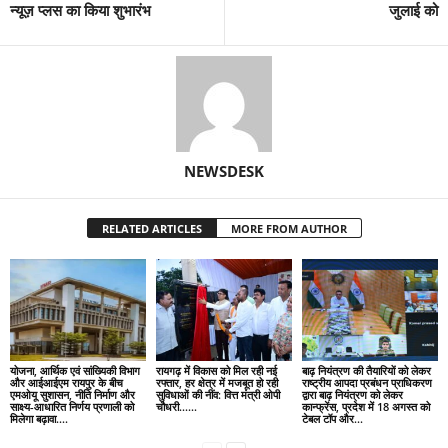
न्यूज़ प्लस का किया शुभारंभ
जुलाई को
NEWSDESK
RELATED ARTICLES
MORE FROM AUTHOR
योजना, आर्थिक एवं सांख्यिकी विभाग
रायगढ़ में विकास को मिल रही नई
बाढ़ नियंत्रण की तैयारियों को लेकर
और आईआईएम रायपुर के बीच
रफ्तार, हर क्षेत्र में मजबूत हो रही
राष्ट्रीय आपदा प्रबंधन प्राधिकरण
एमओयू सुशासन, नीति निर्माण और
सुविधाओं की नींव: वित्त मंत्री ओपी
द्वारा बाढ़ नियंत्रण को लेकर
साक्ष्य-आधारित निर्णय प्रणाली को
चौधरी……
कान्फ्रेंस, प्रदेश में 18 अगस्त को
मिलेगा बढ़ावा….
टेबल टॉप और...