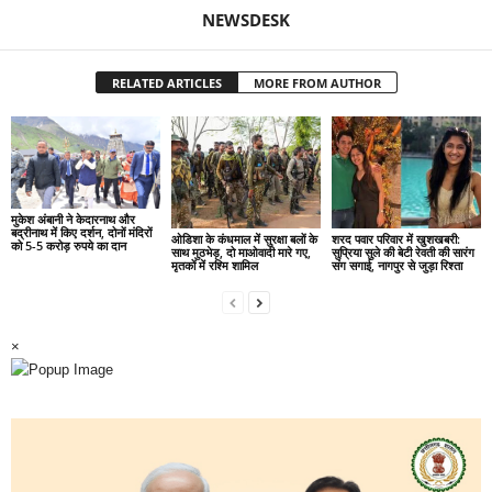
NEWSDESK
RELATED ARTICLES
MORE FROM AUTHOR
मुकेश अंबानी ने केदारनाथ और
बद्रीनाथ में किए दर्शन, दोनों मंदिरों
ओडिशा के कंधमाल में सुरक्षा बलों के
शरद पवार परिवार में खुशखबरी:
को 5-5 करोड़ रुपये का दान
साथ मुठभेड़, दो माओवादी मारे गए,
सुप्रिया सुले की बेटी रेवती की सारंग
मृतकों में रश्मि शामिल
संग सगाई, नागपुर से जुड़ा रिश्ता
×