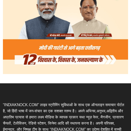
“INDIAKNOCK.COM” लाइव स्ट्रीमिंग सुविधाओं के साथ एक ऑनलाइन समाचार पोर्टल
है, जो हिंदी भाषा में जन-संचार का एक सशक्त स्तम्भ है। अपने अभिनव,अनुभव,अद्वितीय और
अप्रतिम प्रयास से हमारा लक्ष्य मीडिया के व्यापक प्रकार यथा न्यूज़ पेपर, मैगजीन, प्रसारण
चैनलों, टेलीविजन, रेडियो स्टेशन, सिनेमा आदि की स्थापना करना है। अपनी परिपक्व,
ईमानदार, और निष्पक्ष टीम के साथ “INDIAKNOCK.COM” का उद्देश्य देशहित में सच्ची