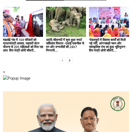
महलोई गांव में 104 परिवारों को
उदंती-सीतानदी में शुरू हुआ स्मार्ट
’देवलसुर्रा में विकास कार्यों को मिली
प्रधानमंत्री आवास, महतारी वंदन
सर्विलांस सिस्टम -एआई तकनीक से
नई गति, आंगनबाड़ी भवन और
योजना से 205 महिलाओं को मिल रहा
वन और वन्यजीवों की 24X7
सांस्कृतिक मंच का हुआ भूमिपूजन’:
लाभ: वित्त मंत्री ओपी चौधरी…
निगरानी….
वित्त मंत्री ओपी चौधरी….
×