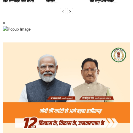
लाभ: वित्त मंत्री ओपी चौधरी…
निगरानी….
वित्त मंत्री ओपी चौधरी….
×