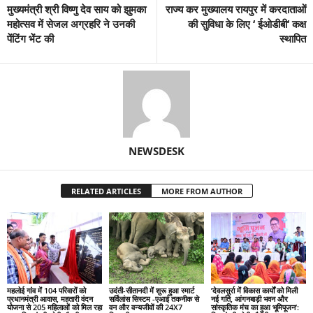
मुख्यमंत्री श्री विष्णु देव साय को झुमका
राज्य कर मुख्यालय रायपुर में करदाताओं
महोत्सव में सेजल अग्रहरि ने उनकी
की सुविधा के लिए ‘ ईओडीबी‘ कक्ष
पेंटिंग भेंट की
स्थापित
NEWSDESK
RELATED ARTICLES
MORE FROM AUTHOR
महलोई गांव में 104 परिवारों को
उदंती-सीतानदी में शुरू हुआ स्मार्ट
’देवलसुर्रा में विकास कार्यों को मिली
प्रधानमंत्री आवास, महतारी वंदन
सर्विलांस सिस्टम -एआई तकनीक से
नई गति, आंगनबाड़ी भवन और
योजना से 205 महिलाओं को मिल रहा
वन और वन्यजीवों की 24X7
सांस्कृतिक मंच का हुआ भूमिपूजन’: