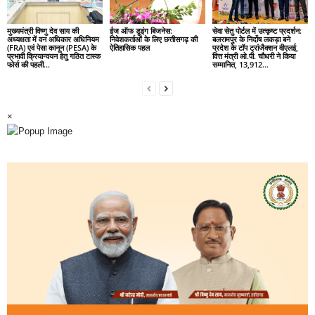
मुख्यमंत्री विष्णु देव साय की
ईज ऑफ डूइंग बिजनेस:
सेवा सेतु पोर्टल में उत्कृष्ट प्रदर्शन:
अध्यक्षता में वन अधिकार अधिनियम
निवेशकर्ताओं के लिए छत्तीसगढ़ की
बलरामपुर के निर्दोष लकड़ा बने
(FRA) एवं पेसा कानून (PESA) के
ऐतिहासिक पहल
प्रदेश के टॉप ट्रांजैक्शन वीएलई,
प्रभावी क्रियान्वयन हेतु गठित टास्क
वित्त मंत्री ओ.पी. चौधरी ने किया
फोर्स की पहली...
सम्मानित, 13,912...
×