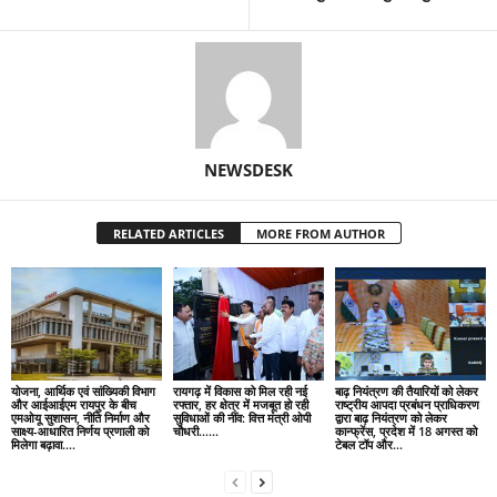
NEWSDESK
RELATED ARTICLES
MORE FROM AUTHOR
योजना, आर्थिक एवं सांख्यिकी विभाग
रायगढ़ में विकास को मिल रही नई
बाढ़ नियंत्रण की तैयारियों को लेकर
और आईआईएम रायपुर के बीच
रफ्तार, हर क्षेत्र में मजबूत हो रही
राष्ट्रीय आपदा प्रबंधन प्राधिकरण
एमओयू सुशासन, नीति निर्माण और
सुविधाओं की नींव: वित्त मंत्री ओपी
द्वारा बाढ़ नियंत्रण को लेकर
साक्ष्य-आधारित निर्णय प्रणाली को
चौधरी……
कान्फ्रेंस, प्रदेश में 18 अगस्त को
मिलेगा बढ़ावा….
टेबल टॉप और...