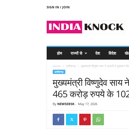
SIGN IN / JOIN
I
N
D
I
A
K
N
होम
राज्यों से
देश
विदेश
खे
O
C
Home
छत्तीसगढ़
मुख्यमंत्री विष्णुदेव साय ने धमतरी में सुशासन
K
छत्तीसगढ़
मुख्यमंत्री विष्णुदेव सा
465 करोड़ रुपये के 102 
By
NEWSDESK
-
May 17, 2026