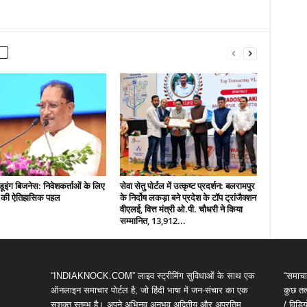
इंग बिजनेस: निवेशकर्ताओं के लिए
सेवा सेतु पोर्टल में उत्कृष्ट प्रदर्शन: बलरामपुर
़ की ऐतिहासिक पहल
के निर्दोष लकड़ा बने प्रदेश के टॉप ट्रांजैक्शन
वीएलई, वित्त मंत्री ओ.पी. चौधरी ने किया
सम्मानित, 13,912...
“INDIAKNOCK.COM” लाइव स्ट्रीमिंग सुविधाओं के साथ एक
“समाचा
ऑनलाइन समाचार पोर्टल है, जो हिंदी भाषा में जन-संचार का एक
कुछ तत्
सशक्त स्तम्भ है। अपने अभिनव,अनुभव,अद्वितीय और अप्रतिम
/ विड