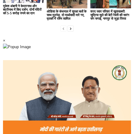
मुकेश अंबानी ने केदारनाथ और
बद्रीनाथ में किए दर्शन, दोनों मंदिरों
ओडिशा के कंधमाल में सुरक्षा बलों के
शरद पवार परिवार में खुशखबरी:
को 5-5 करोड़ रुपये का दान
साथ मुठभेड़, दो माओवादी मारे गए,
सुप्रिया सुले की बेटी रेवती की सारंग
मृतकों में रश्मि शामिल
संग सगाई, नागपुर से जुड़ा रिश्ता
×