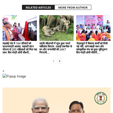
RELATED ARTICLES
MORE FROM AUTHOR
महलोई गांव में 104 परिवारों को
उदंती-सीतानदी में शुरू हुआ स्मार्ट
’देवलसुर्रा में विकास कार्यों को मिली
प्रधानमंत्री आवास, महतारी वंदन
सर्विलांस सिस्टम -एआई तकनीक से
नई गति, आंगनबाड़ी भवन और
योजना से 205 महिलाओं को मिल रहा
वन और वन्यजीवों की 24X7
सांस्कृतिक मंच का हुआ भूमिपूजन’:
लाभ: वित्त मंत्री ओपी चौधरी…
निगरानी….
वित्त मंत्री ओपी चौधरी….
×