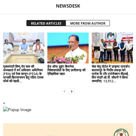
NEWSDESK
RELATED ARTICLES
MORE FROM AUTHOR
मुख्यमंत्री विष्णु देव साय की
ईज ऑफ डूइंग बिजनेस:
सेवा सेतु पोर्टल में उत्कृष्ट प्रदर्शन:
अध्यक्षता में वन अधिकार अधिनियम
निवेशकर्ताओं के लिए छत्तीसगढ़ की
बलरामपुर के निर्दोष लकड़ा बने
(FRA) एवं पेसा कानून (PESA) के
ऐतिहासिक पहल
प्रदेश के टॉप ट्रांजैक्शन वीएलई,
प्रभावी क्रियान्वयन हेतु गठित टास्क
वित्त मंत्री ओ.पी. चौधरी ने किया
फोर्स की पहली...
सम्मानित, 13,912...
×