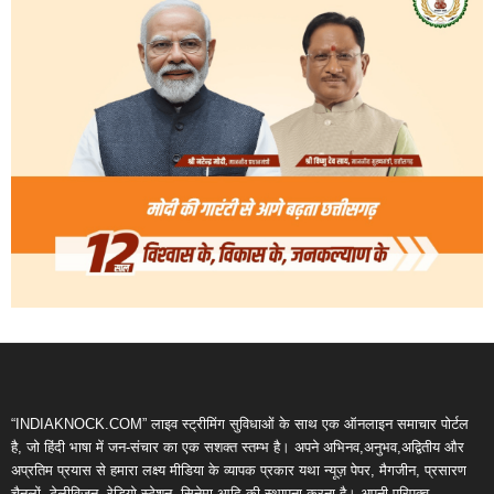
“INDIAKNOCK.COM” लाइव स्ट्रीमिंग सुविधाओं के साथ एक ऑनलाइन समाचार पोर्टल
है, जो हिंदी भाषा में जन-संचार का एक सशक्त स्तम्भ है। अपने अभिनव,अनुभव,अद्वितीय और
अप्रतिम प्रयास से हमारा लक्ष्य मीडिया के व्यापक प्रकार यथा न्यूज़ पेपर, मैगजीन, प्रसारण
चैनलों, टेलीविजन, रेडियो स्टेशन, सिनेमा आदि की स्थापना करना है। अपनी परिपक्व,