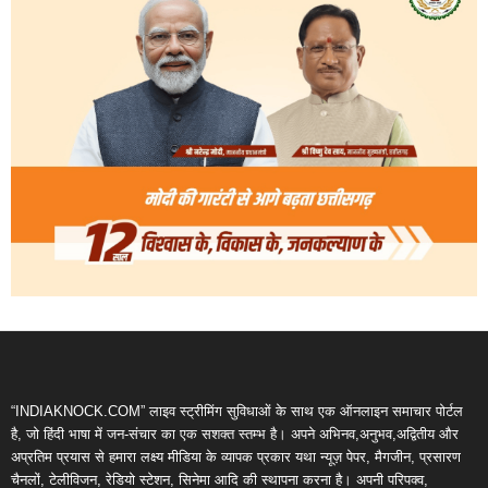
“INDIAKNOCK.COM” लाइव स्ट्रीमिंग सुविधाओं के साथ एक ऑनलाइन समाचार पोर्टल
है, जो हिंदी भाषा में जन-संचार का एक सशक्त स्तम्भ है। अपने अभिनव,अनुभव,अद्वितीय और
अप्रतिम प्रयास से हमारा लक्ष्य मीडिया के व्यापक प्रकार यथा न्यूज़ पेपर, मैगजीन, प्रसारण
चैनलों, टेलीविजन, रेडियो स्टेशन, सिनेमा आदि की स्थापना करना है। अपनी परिपक्व,