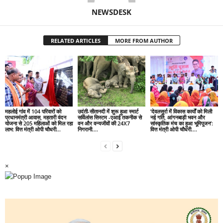
NEWSDESK
RELATED ARTICLES
MORE FROM AUTHOR
महलोई गांव में 104 परिवारों को
उदंती-सीतानदी में शुरू हुआ स्मार्ट
’देवलसुर्रा में विकास कार्यों को मिली
प्रधानमंत्री आवास, महतारी वंदन
सर्विलांस सिस्टम -एआई तकनीक से
नई गति, आंगनबाड़ी भवन और
योजना से 205 महिलाओं को मिल रहा
वन और वन्यजीवों की 24X7
सांस्कृतिक मंच का हुआ भूमिपूजन’:
लाभ: वित्त मंत्री ओपी चौधरी…
निगरानी….
वित्त मंत्री ओपी चौधरी….
×