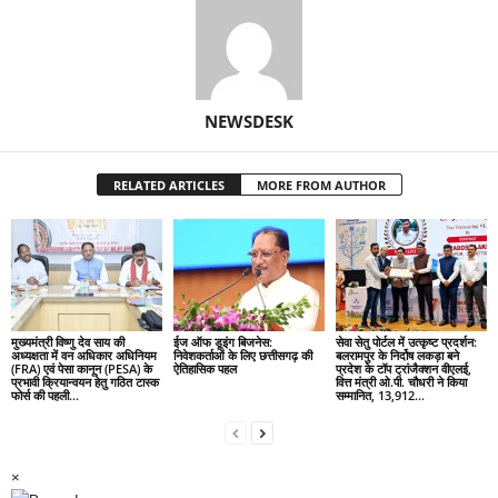
NEWSDESK
RELATED ARTICLES
MORE FROM AUTHOR
मुख्यमंत्री विष्णु देव साय की
ईज ऑफ डूइंग बिजनेस:
सेवा सेतु पोर्टल में उत्कृष्ट प्रदर्शन:
अध्यक्षता में वन अधिकार अधिनियम
निवेशकर्ताओं के लिए छत्तीसगढ़ की
बलरामपुर के निर्दोष लकड़ा बने
(FRA) एवं पेसा कानून (PESA) के
ऐतिहासिक पहल
प्रदेश के टॉप ट्रांजैक्शन वीएलई,
प्रभावी क्रियान्वयन हेतु गठित टास्क
वित्त मंत्री ओ.पी. चौधरी ने किया
फोर्स की पहली...
सम्मानित, 13,912...
×