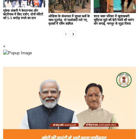
मुकेश अंबानी ने केदारनाथ और
बद्रीनाथ में किए दर्शन, दोनों मंदिरों
ओडिशा के कंधमाल में सुरक्षा बलों के
शरद पवार परिवार में खुशखबरी:
को 5-5 करोड़ रुपये का दान
साथ मुठभेड़, दो माओवादी मारे गए,
सुप्रिया सुले की बेटी रेवती की सारंग
मृतकों में रश्मि शामिल
संग सगाई, नागपुर से जुड़ा रिश्ता
×