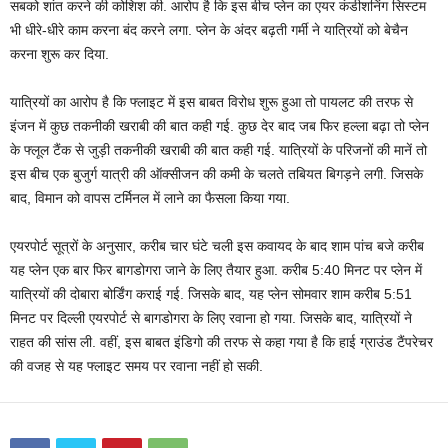
सबको शांत करने की कोशिश की. आरोप है कि इस बीच प्‍लेन का एयर कंडीशनिंग सिस्‍टम
भी धीरे-धीरे काम करना बंद करने लगा. प्‍लेन के अंदर बढ़ती गर्मी ने यात्रियों को बेचैन
करना शुरू कर दिया.
यात्रियों का आरोप है कि फ्लाइट में इस बाबत विरोध शुरू हुआ तो पायलट की तरफ से
इंजन में कुछ तकनीकी खराबी की बात कही गई. कुछ देर बाद जब फिर हल्‍ला बढ़ा तो प्‍लेन
के फ्लूल टैंक से जुड़ी तकनीकी खराबी की बात कही गई. यात्रियों के परिजनों की मानें तो
इस बीच एक बुजुर्ग यात्री की ऑक्‍सीजन की कमी के चलते तबियत बिगड़ने लगी. जिसके
बाद, विमान को वापस टर्मिनल में लाने का फैसला किया गया.
एयरपोर्ट सूत्रों के अनुसार, करीब चार घंटे चली इस कवायद के बाद शाम पांच बजे करीब
यह प्‍लेन एक बार फिर बागडोगरा जाने के लिए तैयार हुआ. करीब 5:40 मिनट पर प्‍लेन में
यात्रियों की दोबारा बोर्डिंग कराई गई. जिसके बाद, यह प्‍लेन सोमवार शाम करीब 5:51
मिनट पर दिल्‍ली एयरपोर्ट से बागडोगरा के लिए रवाना हो गया. जिसके बाद, यात्रियों ने
राहत की सांस ली. वहीं, इस बाबत इंडिगो की तरफ से कहा गया है कि हाई ग्राउंड टैंपरेचर
की वजह से यह फ्लाइट समय पर रवाना नहीं हो सकी.