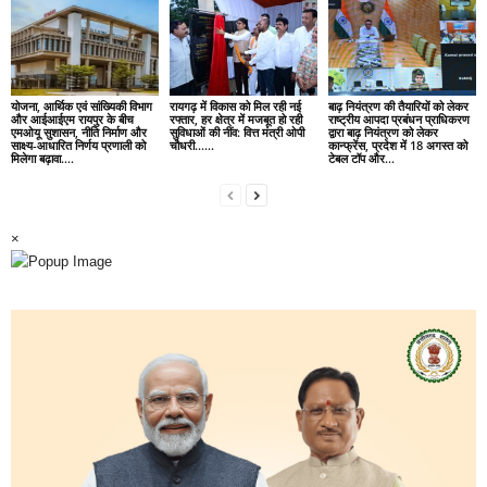
योजना, आर्थिक एवं सांख्यिकी विभाग
रायगढ़ में विकास को मिल रही नई
बाढ़ नियंत्रण की तैयारियों को लेकर
और आईआईएम रायपुर के बीच
रफ्तार, हर क्षेत्र में मजबूत हो रही
राष्ट्रीय आपदा प्रबंधन प्राधिकरण
एमओयू सुशासन, नीति निर्माण और
सुविधाओं की नींव: वित्त मंत्री ओपी
द्वारा बाढ़ नियंत्रण को लेकर
साक्ष्य-आधारित निर्णय प्रणाली को
चौधरी……
कान्फ्रेंस, प्रदेश में 18 अगस्त को
मिलेगा बढ़ावा….
टेबल टॉप और...
×