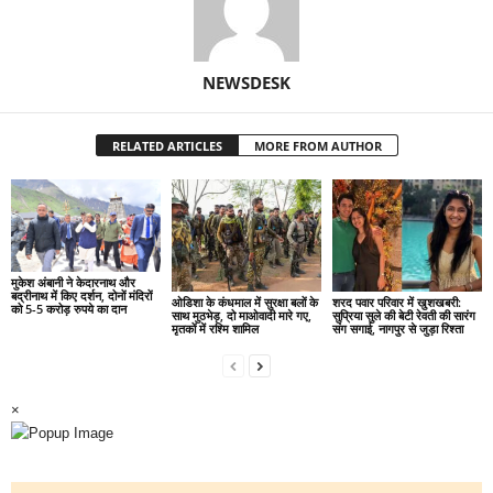
NEWSDESK
RELATED ARTICLES
MORE FROM AUTHOR
मुकेश अंबानी ने केदारनाथ और
बद्रीनाथ में किए दर्शन, दोनों मंदिरों
ओडिशा के कंधमाल में सुरक्षा बलों के
शरद पवार परिवार में खुशखबरी:
को 5-5 करोड़ रुपये का दान
साथ मुठभेड़, दो माओवादी मारे गए,
सुप्रिया सुले की बेटी रेवती की सारंग
मृतकों में रश्मि शामिल
संग सगाई, नागपुर से जुड़ा रिश्ता
×