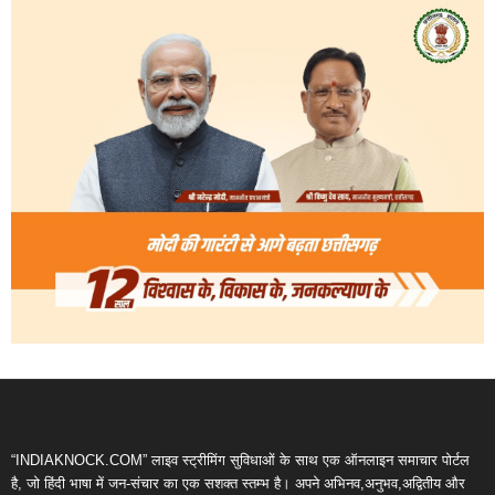
“INDIAKNOCK.COM” लाइव स्ट्रीमिंग सुविधाओं के साथ एक ऑनलाइन समाचार पोर्टल
है, जो हिंदी भाषा में जन-संचार का एक सशक्त स्तम्भ है। अपने अभिनव,अनुभव,अद्वितीय और