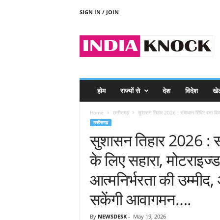
SIGN IN / JOIN
I
N
D
I
A
K
N
होम
राज्यों से
देश
विदेश
खे
O
C
Home
छत्तीसगढ़
सुशासन तिहार 2026 : समाधान शिविर बना दिव्यां
K
छत्तीसगढ़
सुशासन तिहार 2026 : समा
के लिए सहारा, मोटराइज्ड
आत्मनिर्भरता की उम्मीद
सकेंगी आवागमन….
By
NEWSDESK
-
May 19, 2026