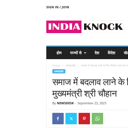
SIGN IN / JOIN
I
N
D
I
A
K
N
होम
राज्यों से
देश
विदेश
खे
O
C
Home
मध्यप्रदेश
समाज में बदलाव लाने के लिए निरंतर काम कर र
K
मध्यप्रदेश
समाज में बदलाव लाने के
मुख्यमंत्री श्री चौहान
By
NEWSDESK
-
September 23, 2023