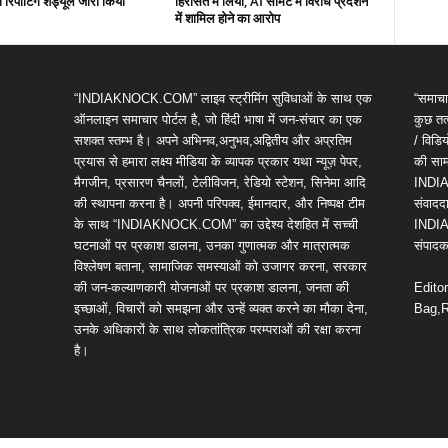
रिपोर्टिंग शेड्यूल जारी किया
हिरासत में लिया, AI समिट में विरोध प्रदर्शन
में शामिल होने का आरोप
“INDIAKNOCK.COM” लाइव स्ट्रीमिंग सुविधाओं के साथ एक
“समाचा
ऑनलाइन समाचार पोर्टल है, जो हिंदी भाषा में जन-संचार का एक
कुछ तत्
सशक्त स्तम्भ है। अपने अभिनव,अनुभव,अद्वितीय और अप्रतिम
/ विड
प्रयास से हमारा लक्ष्य मीडिया के व्यापक प्रकार यथा न्यूज़ पेपर,
की सामग
मैगजीन, प्रसारण चैनलों, टेलीविजन, रेडियो स्टेशन, सिनेमा आदि
INDIA
की स्थापना करना है। अपनी परिपक्व, ईमानदार, और निष्पक्ष टीम
संवाददा
के साथ “INDIAKNOCK.COM” का उद्देश्य देशहित में सच्ची
INDIA
घटनाओं पर प्रकाश डालना, उनका गुणात्मक और मात्रात्मक
संपादक 
विश्लेषण बताना, सामाजिक समस्याओं को उजागर करना, सरकार
की जन-कल्याणकारी योजनाओं पर प्रकाश डालना, जनता की
Edito
इच्छाओं, विचारों को समझना और उन्हें व्यक्त करने का मौका देना,
Bag,R
उनके अधिकारों के साथ लोकतांत्रिक परम्पराओं की रक्षा करना
है।