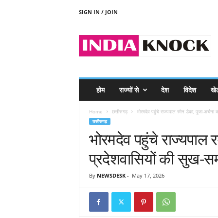
SIGN IN / JOIN
I
N
D
I
A
K
N
होम
राज्यों से
देश
विदेश
खे
O
C
Home
छत्तीसगढ़
भोरमदेव पहुंचे राज्यपाल रमेन डेका, पूजा-अर्चना 
K
छत्तीसगढ़
भोरमदेव पहुंचे राज्यपाल 
प्रदेशवासियों की सुख-स
By
NEWSDESK
-
May 17, 2026