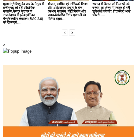
मुख्यमंत्री विष्णु देव साय के नेतृत्व में
योजना, आर्थिक एवं सांख्यिकी विभाग
रायगढ़ में विकास को मिल रही नई
छत्तीसगढ़ को बड़ी औद्योगिक
और आईआईएम रायपुर के बीच
रफ्तार, हर क्षेत्र में मजबूत हो रही
उपलब्धि,केन्द्र सरकार ने
एमओयू सुशासन, नीति निर्माण और
सुविधाओं की नींव: वित्त मंत्री ओपी
राजनांदगांव में इलेक्ट्रॉनिक्स
साक्ष्य-आधारित निर्णय प्रणाली को
चौधरी……
मैन्युफैक्चरिंग क्लस्टर (EMC 2.0)
मिलेगा बढ़ावा….
को दी मंजूरी,...
×