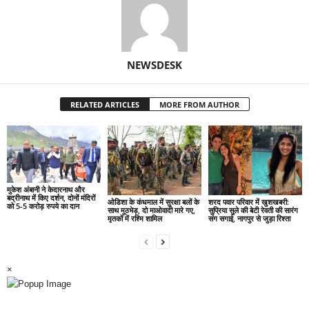
NEWSDESK
RELATED ARTICLES
MORE FROM AUTHOR
मुकेश अंबानी ने केदारनाथ और
बद्रीनाथ में किए दर्शन, दोनों मंदिरों
ओडिशा के कंधमाल में सुरक्षा बलों के
शरद पवार परिवार में खुशखबरी:
को 5-5 करोड़ रुपये का दान
साथ मुठभेड़, दो माओवादी मारे गए,
सुप्रिया सुले की बेटी रेवती की सारंग
मृतकों में रश्मि शामिल
संग सगाई, नागपुर से जुड़ा रिश्ता
×