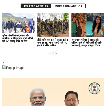
RELATED ARTICLES
MORE FROM AUTHOR
मुकेश अंबानी ने केदारनाथ और
बद्रीनाथ में किए दर्शन, दोनों मंदिरों
ओडिशा के कंधमाल में सुरक्षा बलों के
शरद पवार परिवार में खुशखबरी:
को 5-5 करोड़ रुपये का दान
साथ मुठभेड़, दो माओवादी मारे गए,
सुप्रिया सुले की बेटी रेवती की सारंग
मृतकों में रश्मि शामिल
संग सगाई, नागपुर से जुड़ा रिश्ता
×