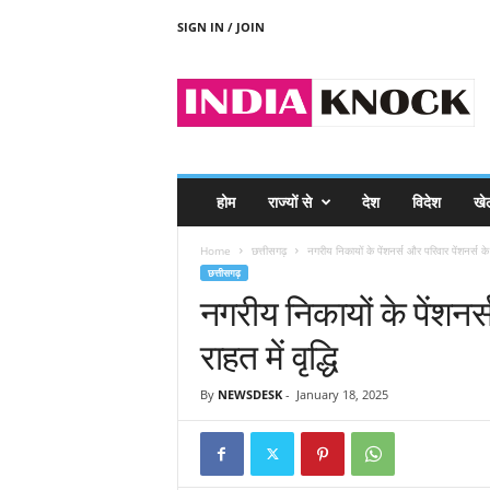
SIGN IN / JOIN
I
N
D
I
A
K
N
होम
राज्यों से
देश
विदेश
खे
O
C
Home
छत्तीसगढ़
नगरीय निकायों के पेंशनर्स और परिवार पेंशनर्स के म
K
छत्तीसगढ़
नगरीय निकायों के पेंशनर्
राहत में वृद्धि
By
NEWSDESK
-
January 18, 2025