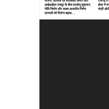
योजना, आर्थिक एवं सांख्यिकी विभाग और
रायगढ़ मे
आईआईएम रायपुर के बीच एमओयू सुशासन,
क्षेत्र में
नीति निर्माण और साक्ष्य-आधारित निर्णय
मंत्री ओ
प्रणाली को मिलेगा बढ़ावा….