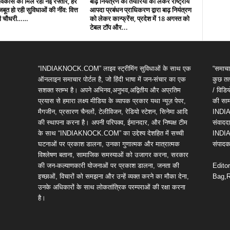
ं विकास को मिल रही नई रफ्तार, हर
बाढ़ नियंत्रण की तैयारियों को लेकर राष्ट्रीय
 मजबूत हो रही सुविधाओं की नींव: वित्त
आपदा प्रबंधन प्राधिकरण द्वारा बाढ़ नियंत्रण
पी चौधरी……
को लेकर कान्फ्रेंस, प्रदेश में 18 अगस्त को
टेबल टॉप और...
“INDIAKNOCK.COM” लाइव स्ट्रीमिंग सुविधाओं के साथ एक
“समाचा
ऑनलाइन समाचार पोर्टल है, जो हिंदी भाषा में जन-संचार का एक
कुछ तत्
सशक्त स्तम्भ है। अपने अभिनव,अनुभव,अद्वितीय और अप्रतिम
/ विड
प्रयास से हमारा लक्ष्य मीडिया के व्यापक प्रकार यथा न्यूज़ पेपर,
की सामग
मैगजीन, प्रसारण चैनलों, टेलीविजन, रेडियो स्टेशन, सिनेमा आदि
INDIA
की स्थापना करना है। अपनी परिपक्व, ईमानदार, और निष्पक्ष टीम
संवाददा
के साथ “INDIAKNOCK.COM” का उद्देश्य देशहित में सच्ची
INDIA
घटनाओं पर प्रकाश डालना, उनका गुणात्मक और मात्रात्मक
संपादक 
विश्लेषण बताना, सामाजिक समस्याओं को उजागर करना, सरकार
की जन-कल्याणकारी योजनाओं पर प्रकाश डालना, जनता की
Edito
इच्छाओं, विचारों को समझना और उन्हें व्यक्त करने का मौका देना,
Bag,R
उनके अधिकारों के साथ लोकतांत्रिक परम्पराओं की रक्षा करना
है।