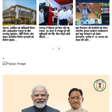
योजना, आर्थिक एवं सांख्यिकी विभाग
रायगढ़ में विकास को मिल रही नई
बाढ़ नियंत्रण की तैयारियों को लेकर
और आईआईएम रायपुर के बीच
रफ्तार, हर क्षेत्र में मजबूत हो रही
राष्ट्रीय आपदा प्रबंधन प्राधिकरण
एमओयू सुशासन, नीति निर्माण और
सुविधाओं की नींव: वित्त मंत्री ओपी
द्वारा बाढ़ नियंत्रण को लेकर
साक्ष्य-आधारित निर्णय प्रणाली को
चौधरी……
कान्फ्रेंस, प्रदेश में 18 अगस्त को
मिलेगा बढ़ावा….
टेबल टॉप और...
×