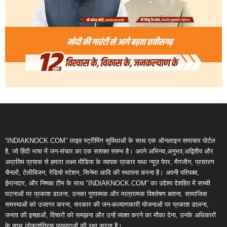
“INDIAKNOCK.COM” लाइव स्ट्रीमिंग सुविधाओं के साथ एक ऑनलाइन समाचार पोर्टल
है, जो हिंदी भाषा में जन-संचार का एक सशक्त स्तम्भ है। अपने अभिनव,अनुभव,अद्वितीय और
अप्रतिम प्रयास से हमारा लक्ष्य मीडिया के व्यापक प्रकार यथा न्यूज़ पेपर, मैगजीन, प्रसारण
चैनलों, टेलीविजन, रेडियो स्टेशन, सिनेमा आदि की स्थापना करना है। अपनी परिपक्व,
ईमानदार, और निष्पक्ष टीम के साथ “INDIAKNOCK.COM” का उद्देश्य देशहित में सच्ची
घटनाओं पर प्रकाश डालना, उनका गुणात्मक और मात्रात्मक विश्लेषण बताना, सामाजिक
समस्याओं को उजागर करना, सरकार की जन-कल्याणकारी योजनाओं पर प्रकाश डालना,
जनता की इच्छाओं, विचारों को समझना और उन्हें व्यक्त करने का मौका देना, उनके अधिकारों
के साथ लोकतांत्रिक परम्पराओं की रक्षा करना है।