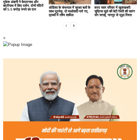
मुकेश अंबानी ने केदारनाथ और
बद्रीनाथ में किए दर्शन, दोनों मंदिरों
ओडिशा के कंधमाल में सुरक्षा बलों के
शरद पवार परिवार में खुशखबरी:
को 5-5 करोड़ रुपये का दान
साथ मुठभेड़, दो माओवादी मारे गए,
सुप्रिया सुले की बेटी रेवती की सारंग
मृतकों में रश्मि शामिल
संग सगाई, नागपुर से जुड़ा रिश्ता
×