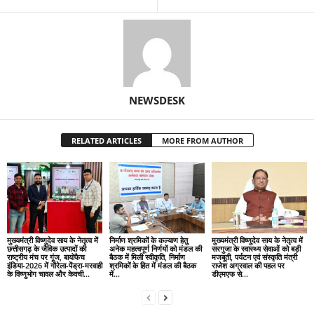
NEWSDESK
RELATED ARTICLES
MORE FROM AUTHOR
मुख्यमंत्री विष्णुदेव साय के नेतृत्व में
निर्माण श्रमिकों के कल्याण हेतु
मुख्यमंत्री विष्णुदेव साय के नेतृत्व में
छत्तीसगढ़ के जैविक उत्पादों की
अनेक महत्वपूर्ण निर्णयों को मंडल की
सरगुजा के स्वास्थ्य सेवाओं को बड़ी
राष्ट्रीय मंच पर गूंज, बायोफैच
बैठक में मिली स्वीकृति, निर्माण
मजबूती, पर्यटन एवं संस्कृति मंत्री
इंडिया-2026 में गौरेला-पेंड्रा-मरवाही
श्रमिकों के हित में मंडल की बैठक
राजेश अग्रवाल की पहल पर
के विष्णुभोग चावल और केवची...
में...
डीएमएफ से...