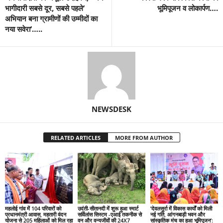
भागीदारी सबसे दूर, सबसे पहले’
भूमिपूजन व लोकार्पण….
अभियान बना ग्रामीणों की उम्मीदों का
नया सवेरा’…..
NEWSDESK
RELATED ARTICLES
MORE FROM AUTHOR
महलोई गांव में 104 परिवारों को
उदंती-सीतानदी में शुरू हुआ स्मार्ट
’देवलसुर्रा में विकास कार्यों को मिली
प्रधानमंत्री आवास, महतारी वंदन
सर्विलांस सिस्टम -एआई तकनीक से
नई गति, आंगनबाड़ी भवन और
योजना से 205 महिलाओं को मिल रहा
वन और वन्यजीवों की 24X7
सांस्कृतिक मंच का हुआ भूमिपूजन’: