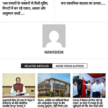
’अब दफ्तरों के चक्करों से मिली मुक्ति,
बना सामाजिक बदलाव का उत्सव…..
मिनटों में बन रहे राशन, आधार और
आयुष्मान कार्ड’….
NEWSDESK
RELATED ARTICLES
MORE FROM AUTHOR
मुख्यमंत्री विष्णु देव साय के नेतृत्व में
योजना, आर्थिक एवं सांख्यिकी विभाग
रायगढ़ में विकास को मिल रही नई
छत्तीसगढ़ को बड़ी औद्योगिक
और आईआईएम रायपुर के बीच
रफ्तार, हर क्षेत्र में मजबूत हो रही
उपलब्धि,केन्द्र सरकार ने
एमओयू सुशासन, नीति निर्माण और
सुविधाओं की नींव: वित्त मंत्री ओपी