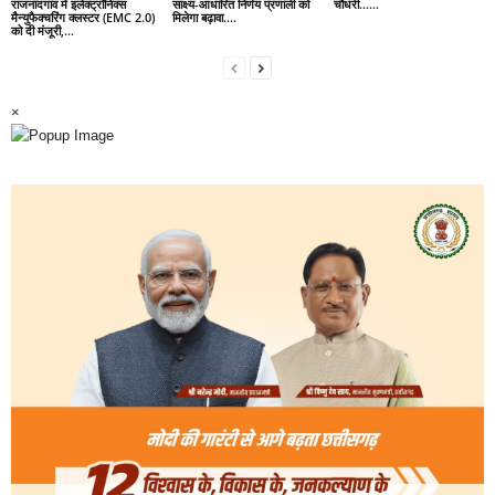
राजनांदगांव में इलेक्ट्रॉनिक्स
साक्ष्य-आधारित निर्णय प्रणाली को
चौधरी……
मैन्युफैक्चरिंग क्लस्टर (EMC 2.0)
मिलेगा बढ़ावा….
को दी मंजूरी,...
×