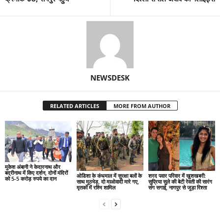
NEWSDESK
RELATED ARTICLES
MORE FROM AUTHOR
मुकेश अंबानी ने केदारनाथ और
बद्रीनाथ में किए दर्शन, दोनों मंदिरों
ओडिशा के कंधमाल में सुरक्षा बलों के
शरद पवार परिवार में खुशखबरी:
को 5-5 करोड़ रुपये का दान
साथ मुठभेड़, दो माओवादी मारे गए,
सुप्रिया सुले की बेटी रेवती की सारंग
मृतकों में रश्मि शामिल
संग सगाई, नागपुर से जुड़ा रिश्ता