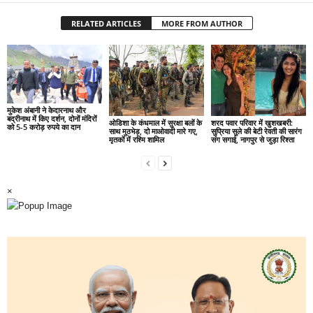
RELATED ARTICLES
MORE FROM AUTHOR
मुकेश अंबानी ने केदारनाथ और
बद्रीनाथ में किए दर्शन, दोनों मंदिरों
ओडिशा के कंधमाल में सुरक्षा बलों के
शरद पवार परिवार में खुशखबरी:
को 5-5 करोड़ रुपये का दान
साथ मुठभेड़, दो माओवादी मारे गए,
सुप्रिया सुले की बेटी रेवती की सारंग
मृतकों में रश्मि शामिल
संग सगाई, नागपुर से जुड़ा रिश्ता
×