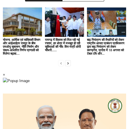
योजना, आर्थिक एवं सांख्यिकी विभाग
रायगढ़ में विकास को मिल रही नई
बाढ़ नियंत्रण की तैयारियों को लेकर
और आईआईएम रायपुर के बीच
रफ्तार, हर क्षेत्र में मजबूत हो रही
राष्ट्रीय आपदा प्रबंधन प्राधिकरण
एमओयू सुशासन, नीति निर्माण और
सुविधाओं की नींव: वित्त मंत्री ओपी
द्वारा बाढ़ नियंत्रण को लेकर
साक्ष्य-आधारित निर्णय प्रणाली को
चौधरी……
कान्फ्रेंस, प्रदेश में 18 अगस्त को
मिलेगा बढ़ावा….
टेबल टॉप और...
×