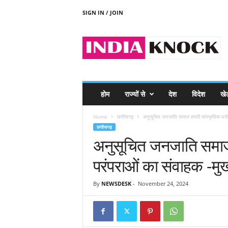
SIGN IN / JOIN
I
N
D
I
A
K
N
होम
राज्यों से
देश
विदेश
खे
O
C
Home
छत्तीसगढ़
अनुसूचित जनजाति समाज हमारी सांस्कृतिक धरोहर 
K
छत्तीसगढ़
अनुसूचित जनजाति समाज
परंपराओं का संवाहक -मुख्य
By
NEWSDESK
-
November 24, 2024