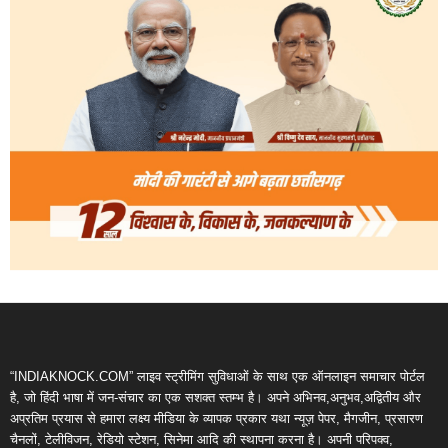
“INDIAKNOCK.COM” लाइव स्ट्रीमिंग सुविधाओं के साथ एक ऑनलाइन समाचार पोर्टल
है, जो हिंदी भाषा में जन-संचार का एक सशक्त स्तम्भ है। अपने अभिनव,अनुभव,अद्वितीय और
अप्रतिम प्रयास से हमारा लक्ष्य मीडिया के व्यापक प्रकार यथा न्यूज़ पेपर, मैगजीन, प्रसारण
चैनलों, टेलीविजन, रेडियो स्टेशन, सिनेमा आदि की स्थापना करना है। अपनी परिपक्व,